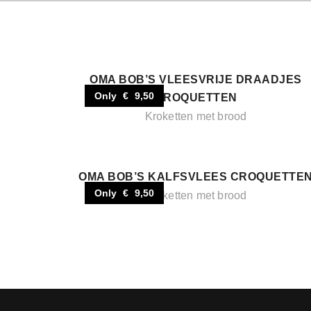
OMA BOB’S VLEESVRIJE DRAADJES
Only € 9,50
CROQUETTEN
Kroketten met brood
OMA BOB’S KALFSVLEES CROQUETTE
Only € 9,50
Kroketten met brood