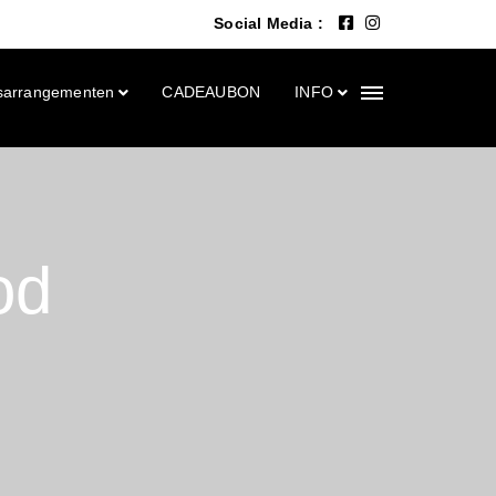
Social Media :
sarrangementen
CADEAUBON
INFO
od