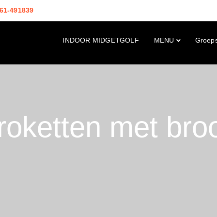
61-491839
INDOOR MIDGETGOLF
MENU
Groep
roketten met bro