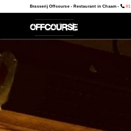
Brasserij Offcourse - Restaurant in Chaam -
01