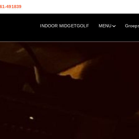
61-491839
INDOOR MIDGETGOLF
MENU
Groep